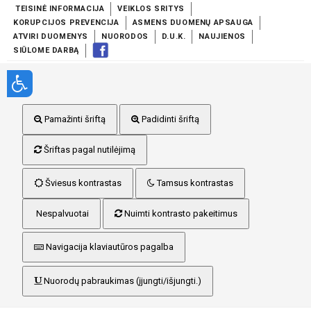
TEISINĖ INFORMACIJA
VEIKLOS SRITYS
KORUPCIJOS PREVENCIJA
ASMENS DUOMENŲ APSAUGA
ATVIRI DUOMENYS
NUORODOS
D.U.K.
NAUJIENOS
SIŪLOME DARBĄ
Pamažinti šriftą
Padidinti šriftą
Šriftas pagal nutilėjimą
Šviesus kontrastas
Tamsus kontrastas
Nespalvuotai
Nuimti kontrasto pakeitimus
Navigacija klaviautūros pagalba
Nuorodų pabraukimas (įjungti/išjungti.)