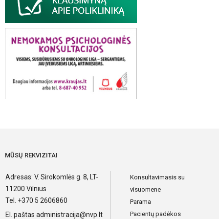
MŪSŲ REKVIZITAI
Adresas: V. Sirokomlės g. 8, LT-
Konsultavimasis su
11200 Vilnius
visuomene
Tel. +370 5 2606860
Parama
Pacientų padėkos
El. paštas
administracija@nvp.lt