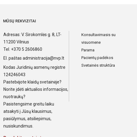
MŪSŲ REKVIZITAI
Adresas: V. Sirokomlės g. 8, LT-
Konsultavimasis su
11200 Vilnius
visuomene
Tel. +370 5 2606860
Parama
Pacientų padėkos
El. paštas
administracija@nvp.lt
Svetainės struktūra
Kodas Juridinių asmenų registre
124246043
Pastebėjote klaidų svetainėje?
Norite įdėti aktualios informacijos,
nuotraukų?
Pasistengsime greitu laiku
atsakyti į Jūsų klausimus,
pasiūlymus, atsiliepimus,
nusiskundimus.