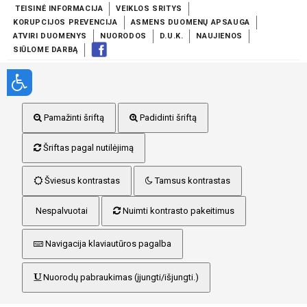
TEISINĖ INFORMACIJA
VEIKLOS SRITYS
KORUPCIJOS PREVENCIJA
ASMENS DUOMENŲ APSAUGA
ATVIRI DUOMENYS
NUORODOS
D.U.K.
NAUJIENOS
SIŪLOME DARBĄ
Pamažinti šriftą
Padidinti šriftą
Šriftas pagal nutilėjimą
Šviesus kontrastas
Tamsus kontrastas
Nespalvuotai
Nuimti kontrasto pakeitimus
Navigacija klaviautūros pagalba
Nuorodų pabraukimas (įjungti/išjungti.)