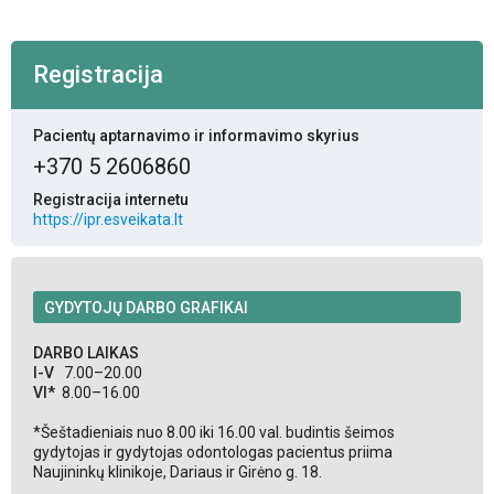
Registracija
Pacientų aptarnavimo ir informavimo skyrius
+370 5 2606860
Registracija internetu
https://ipr.esveikata.lt
GYDYTOJŲ DARBO GRAFIKAI
DARBO LAIKAS
I-V
7.00–20.00
VI*
8.00–16.00
*Šeštadieniais nuo 8.00 iki 16.00 val. budintis šeimos
gydytojas ir gydytojas odontologas pacientus priima
Naujininkų klinikoje, Dariaus ir Girėno g. 18.