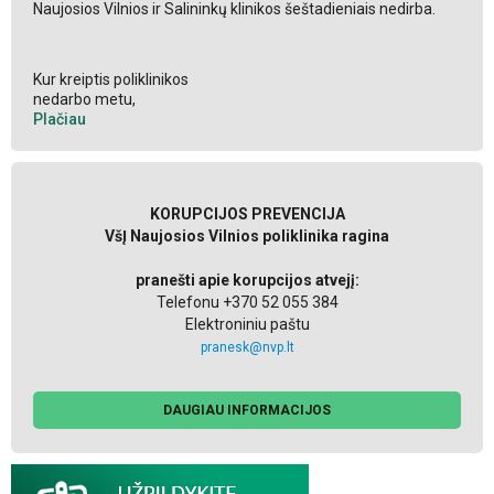
Naujosios Vilnios ir Salininkų klinikos šeštadieniais nedirba.
Kur kreiptis poliklinikos
nedarbo metu,
Plačiau
KORUPCIJOS PREVENCIJA
VšĮ Naujosios Vilnios poliklinika ragina
pranešti apie korupcijos atvejį:
Telefonu +370 52 055 384
Elektroniniu paštu
pranesk@nvp.lt
DAUGIAU INFORMACIJOS