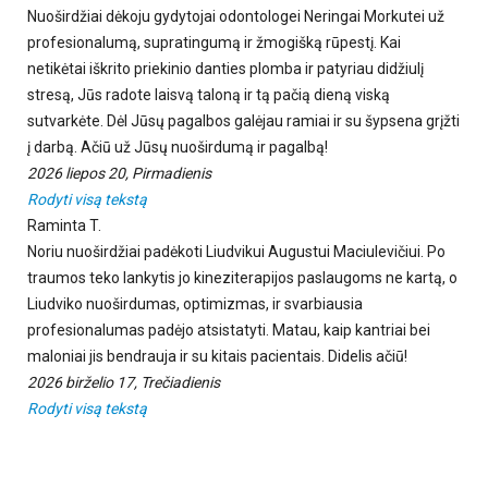
Nuoširdžiai dėkoju gydytojai odontologei Neringai Morkutei už
profesionalumą, supratingumą ir žmogišką rūpestį. Kai
netikėtai iškrito priekinio danties plomba ir patyriau didžiulį
stresą, Jūs radote laisvą taloną ir tą pačią dieną viską
sutvarkėte. Dėl Jūsų pagalbos galėjau ramiai ir su šypsena grįžti
į darbą. Ačiū už Jūsų nuoširdumą ir pagalbą!
2026 liepos 20, Pirmadienis
Rodyti visą tekstą
Raminta T.
Noriu nuoširdžiai padėkoti Liudvikui Augustui Maciulevičiui. Po
traumos teko lankytis jo kineziterapijos paslaugoms ne kartą, o
Liudviko nuoširdumas, optimizmas, ir svarbiausia
profesionalumas padėjo atsistatyti. Matau, kaip kantriai bei
maloniai jis bendrauja ir su kitais pacientais. Didelis ačiū!
2026 birželio 17, Trečiadienis
Rodyti visą tekstą