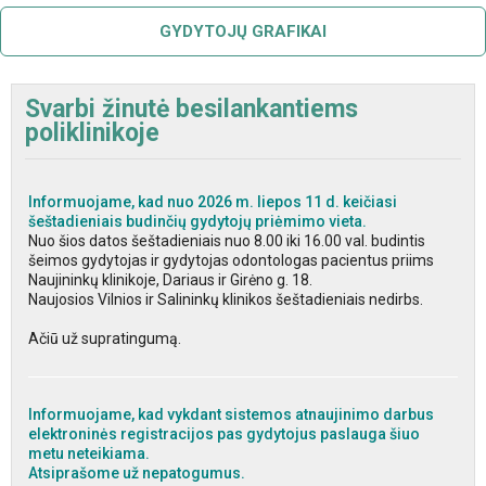
GYDYTOJŲ GRAFIKAI
Svarbi žinutė besilankantiems
poliklinikoje
Informuojame, kad nuo 2026 m. liepos 11 d. keičiasi
šeštadieniais budinčių gydytojų priėmimo vieta.
Nuo šios datos šeštadieniais nuo 8.00 iki 16.00 val. budintis
šeimos gydytojas ir gydytojas odontologas pacientus priims
Naujininkų klinikoje, Dariaus ir Girėno g. 18.
Naujosios Vilnios ir Salininkų klinikos šeštadieniais nedirbs.
Ačiū už supratingumą.
Informuojame, kad vykdant sistemos atnaujinimo darbus
elektroninės registracijos pas gydytojus paslauga šiuo
metu neteikiama.
Atsiprašome už nepatogumus.