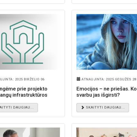
UJINTA: 2025 BIRŽELIO 06
ATNAUJINTA: 2025 GEGUŽĖS 28
ungėme prie projekto
Emocijos – ne priešas. Ko
angų infrastruktūros
svarbu jas išgirsti?
 Vilniaus mieste“
AITYTI DAUGIAU...
SKAITYTI DAUGIAU...