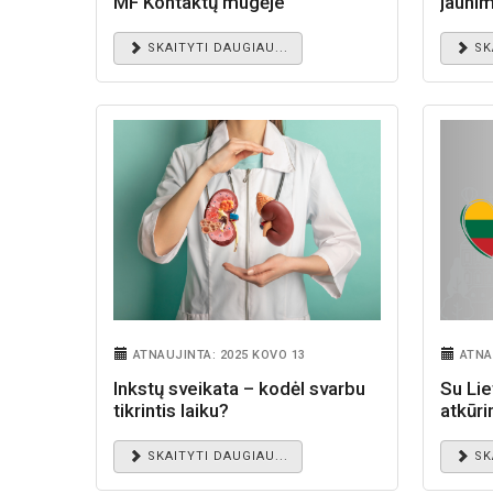
MF Kontaktų mugėje
jauni
kabine
SKAITYTI DAUGIAU...
SK
ATNAUJINTA: 2025 KOVO 13
ATNA
Inkstų sveikata – kodėl svarbu
Su Li
tikrintis laiku?
atkūri
SKAITYTI DAUGIAU...
SK