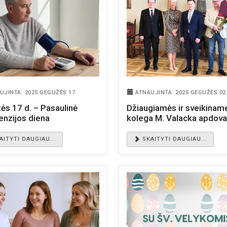
UJINTA: 2025 GEGUŽĖS 17
ATNAUJINTA: 2025 GEGUŽĖS 02
ės 17 d. – Pasaulinė
Džiaugiamės ir sveikinam
enzijos diena
kolega M. Valacka apdov
„Auksine mediko širdimi“
AITYTI DAUGIAU...
SKAITYTI DAUGIAU...