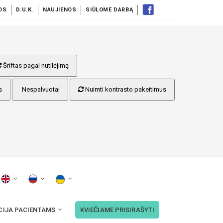
OS
D.U.K.
NAUJIENOS
SIŪLOME DARBĄ
Šriftas pagal nutilėjimą
s
Nespalvuotai
Nuimti kontrasto pakeitimus
CIJA PACIENTAMS
KVIEČIAME PRISIRAŠYTI