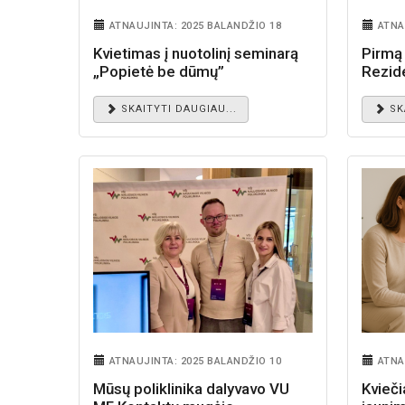
ATNAUJINTA: 2025 BALANDŽIO 18
ATNA
Kvietimas į nuotolinį seminarą
Pirmą
„Popietė be dūmų”
Rezid
SKAITYTI DAUGIAU...
SK
ATNAUJINTA: 2025 BALANDŽIO 10
ATNA
Mūsų poliklinika dalyvavo VU
Kvieči