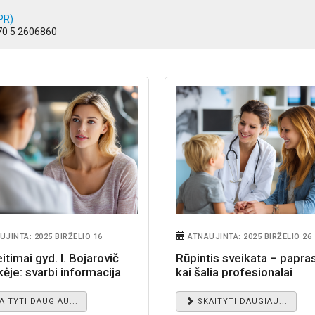
IPR)
370 5 2606860
UJINTA: 2025 BIRŽELIO 16
ATNAUJINTA: 2025 BIRŽELIO 26
itimai gyd. I. Bojarovič
Rūpintis sveikata – papras
kėje: svarbi informacija
kai šalia profesionalai
ntams
AITYTI DAUGIAU...
SKAITYTI DAUGIAU...