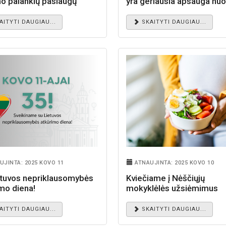
mo palankių paslaugų
yra geriausia apsauga nu
tas!
AITYTI DAUGIAU...
SKAITYTI DAUGIAU...
UJINTA: 2025 KOVO 11
ATNAUJINTA: 2025 KOVO 10
etuvos nepriklausomybės
Kviečiame į Nėščiųjų
mo diena!
mokyklėlės užsiėmimus
AITYTI DAUGIAU...
SKAITYTI DAUGIAU...