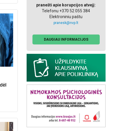
pranešti apie korupcijos atvejį:
Telefonu +370 52 055 384
Elektroniniu paštu
pranesk@nvp.lt
DAUGIAU INFORMACIJOS
dėl