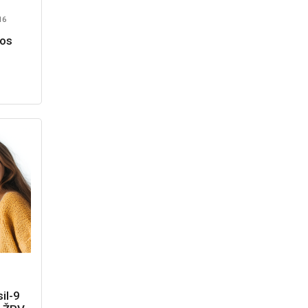
16
ios
il-9