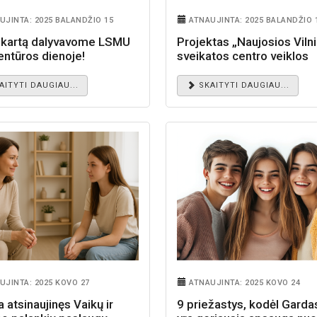
UJINTA: 2025 BALANDŽIO 15
ATNAUJINTA: 2025 BALANDŽIO 
 kartą dalyvavome LSMU
Projektas „Naujosios Viln
entūros dienoje!
sveikatos centro veiklos
modelio diegimas“
AITYTI DAUGIAU...
SKAITYTI DAUGIAU...
UJINTA: 2025 KOVO 27
ATNAUJINTA: 2025 KOVO 24
a atsinaujinęs Vaikų ir
9 priežastys, kodėl Gardas