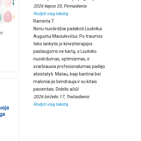
2026 liepos 20, Pirmadienis
Rodyti visą tekstą
Raminta T.
Noriu nuoširdžiai padėkoti Liudvikui
20
Augustui Maciulevičiui. Po traumos
teko lankytis jo kineziterapijos
paslaugoms ne kartą, o Liudviko
nuoširdumas, optimizmas, ir
svarbiausia profesionalumas padėjo
atsistatyti. Matau, kaip kantriai bei
maloniai jis bendrauja ir su kitais
pacientais. Didelis ačiū!
2026 birželio 17, Trečiadienis
Rodyti visą tekstą