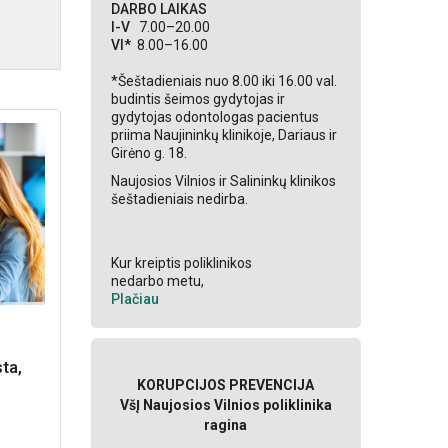
DARBO LAIKAS
I-V
7.00–20.00
VI*
8.00–16.00
*Šeštadieniais nuo 8.00 iki 16.00 val.
budintis šeimos gydytojas ir
gydytojas odontologas pacientus
priima Naujininkų klinikoje, Dariaus ir
Girėno g. 18.
Naujosios Vilnios ir Salininkų klinikos
šeštadieniais nedirba.
Kur kreiptis poliklinikos
nedarbo metu,
Plačiau
ta,
KORUPCIJOS PREVENCIJA
VšĮ Naujosios Vilnios poliklinika
ragina