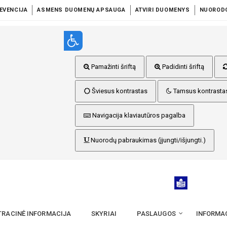
EVENCIJA
ASMENS DUOMENŲ APSAUGA
ATVIRI DUOMENYS
NUOROD
Pamažinti šriftą
Padidinti šriftą
Šviesus kontrastas
Tamsus kontrasta
Navigacija klaviautūros pagalba
Nuorodų pabraukimas (įjungti/išjungti.)
TRACINĖ INFORMACIJA
SKYRIAI
PASLAUGOS
INFORMA