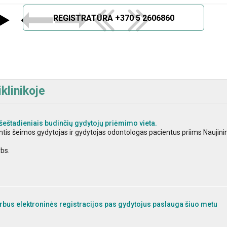
REGISTRATŪRA +370 5 2606860
klinikoje
šeštadieniais budinčių gydytojų priėmimo vieta.
dintis šeimos gydytojas ir gydytojas odontologas pacientus priims Naujini
rbs.
bus elektroninės registracijos pas gydytojus paslauga šiuo metu