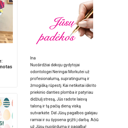
Ina
e:
Nuoširdžiai dėkoju gydytojai
anotas
odontologei Neringai Morkutei už
profesionalumą, supratingumą ir
žmogišką rūpestį. Kai netikėtai iškrito
priekinio danties plomba ir patyriau
didžiulį stresą, Jūs radote laisvą
taloną ir tą pačią dieną viską
sutvarkėte. Dėl Jūsų pagalbos galėjau
ramiai ir su šypsena grįžti į darbą. Ačiū
už Jūsų nuoširdumą ir pagalbą!