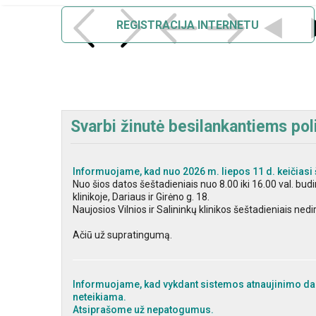
REGISTRACIJA INTERNETU
Svarbi žinutė besilankantiems poli
Informuojame, kad nuo 2026 m. liepos 11 d. keičiasi 
Nuo šios datos šeštadieniais nuo 8.00 iki 16.00 val. bu
klinikoje, Dariaus ir Girėno g. 18.
Naujosios Vilnios ir Salininkų klinikos šeštadieniais nedi
Ačiū už supratingumą.
Informuojame, kad vykdant sistemos atnaujinimo dar
neteikiama.
Atsiprašome už nepatogumus.