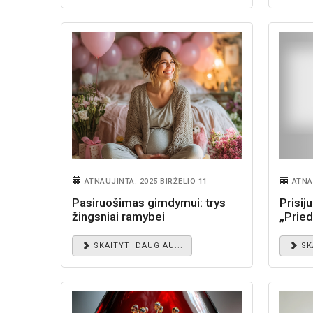
ATNAUJINTA: 2025 BIRŽELIO 11
ATNA
Pasiruošimas gimdymui: trys
Prisij
žingsniai ramybei
„Pried
plėtra
SKAITYTI DAUGIAU...
SK