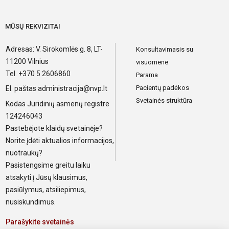
MŪSŲ REKVIZITAI
Adresas: V. Sirokomlės g. 8, LT-
Konsultavimasis su
11200 Vilnius
visuomene
Tel. +370 5 2606860
Parama
Pacientų padėkos
El. paštas
administracija@nvp.lt
Svetainės struktūra
Kodas Juridinių asmenų registre
124246043
Pastebėjote klaidų svetainėje?
Norite įdėti aktualios informacijos,
nuotraukų?
Pasistengsime greitu laiku
atsakyti į Jūsų klausimus,
pasiūlymus, atsiliepimus,
nusiskundimus.
Parašykite svetainės