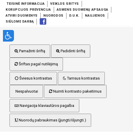
TEISINĖ INFORMACIJA
VEIKLOS SRITYS
KORUPCIJOS PREVENCIJA
ASMENS DUOMENŲ APSAUGA
ATVIRI DUOMENYS
NUORODOS
D.U.K.
NAUJIENOS
SIŪLOME DARBĄ
Pamažinti šriftą
Padidinti šriftą
Šriftas pagal nutilėjimą
Šviesus kontrastas
Tamsus kontrastas
Nespalvuotai
Nuimti kontrasto pakeitimus
Navigacija klaviautūros pagalba
Nuorodų pabraukimas (įjungti/išjungti.)