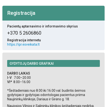
Registracija
Pacientų aptarnavimo ir informavimo skyrius
+370 5 2606860
Registracija internetu
https://ipr.esveikata.lt
GYDYTOJŲ DARBO GRAFIKAI
DARBO LAIKAS
I-V
7.00–20.00
VI*
8.00–16.00
*Šeštadieniais nuo 8.00 iki 16.00 val. budintis šeimos
gydytojas ir gydytojas odontologas pacientus priima
Naujininkų klinikoje, Dariaus ir Girėno g. 18.
Naujosios Vilnios ir Salininkų klinikos šeštadieniais nedirba.