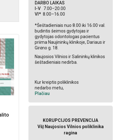
DARBO LAIKAS
I-V
7.00–20.00
VI*
8.00–16.00
*Šeštadieniais nuo 8.00 iki 16.00 val.
budintis šeimos gydytojas ir
gydytojas odontologas pacientus
priima Naujininkų klinikoje, Dariaus ir
Girėno g. 18.
Naujosios Vilnios ir Salininkų klinikos
šeštadieniais nedirba.
Kur kreiptis poliklinikos
nedarbo metu,
Plačiau
lito
KORUPCIJOS PREVENCIJA
VšĮ Naujosios Vilnios poliklinika
ragina