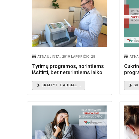
ATNAUJINTA: 2019 LAPKRIČIO 25
ATNA
Tyrimų programos, norintiems
Cukrin
išsitirti, bet neturintiems laiko!
progr
SKAITYTI DAUGIAU...
SK