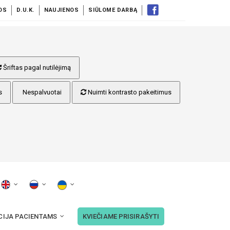
OS
D.U.K.
NAUJIENOS
SIŪLOME DARBĄ
Šriftas pagal nutilėjimą
s
Nespalvuotai
Nuimti kontrasto pakeitimus
CIJA PACIENTAMS
KVIEČIAME PRISIRAŠYTI