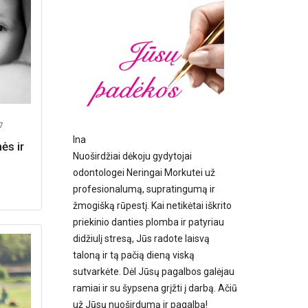
7
Ina
ės ir
Nuoširdžiai dėkoju gydytojai
odontologei Neringai Morkutei už
profesionalumą, supratingumą ir
žmogišką rūpestį. Kai netikėtai iškrito
priekinio danties plomba ir patyriau
didžiulį stresą, Jūs radote laisvą
taloną ir tą pačią dieną viską
sutvarkėte. Dėl Jūsų pagalbos galėjau
ramiai ir su šypsena grįžti į darbą. Ačiū
už Jūsų nuoširdumą ir pagalbą!