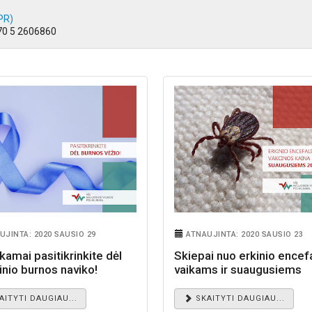
IPR)
370 5 2606860
UJINTA: 2020 SAUSIO 29
ATNAUJINTA: 2020 SAUSIO 23
amai pasitikrinkite dėl
Skiepai nuo erkinio encefa
inio burnos naviko!
vaikams ir suaugusiems
AITYTI DAUGIAU...
SKAITYTI DAUGIAU...