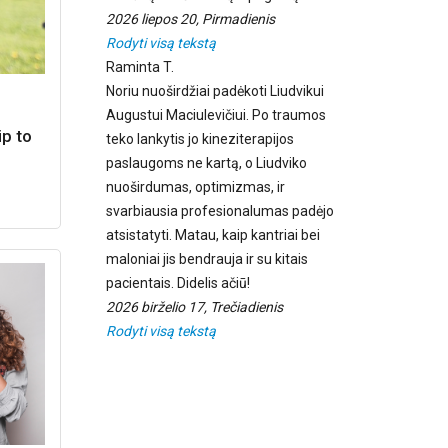
2026 liepos 20, Pirmadienis
Rodyti visą tekstą
Raminta T.
Noriu nuoširdžiai padėkoti Liudvikui
Augustui Maciulevičiui. Po traumos
ip to
teko lankytis jo kineziterapijos
paslaugoms ne kartą, o Liudviko
nuoširdumas, optimizmas, ir
svarbiausia profesionalumas padėjo
atsistatyti. Matau, kaip kantriai bei
maloniai jis bendrauja ir su kitais
pacientais. Didelis ačiū!
2026 birželio 17, Trečiadienis
Rodyti visą tekstą