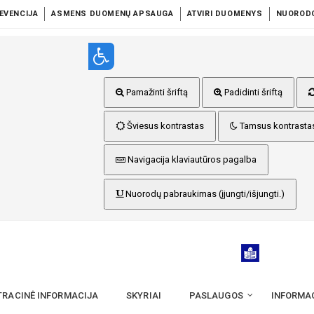
EVENCIJA
ASMENS DUOMENŲ APSAUGA
ATVIRI DUOMENYS
NUOROD
Pamažinti šriftą
Padidinti šriftą
Šviesus kontrastas
Tamsus kontrasta
Navigacija klaviautūros pagalba
Nuorodų pabraukimas (įjungti/išjungti.)
TRACINĖ INFORMACIJA
SKYRIAI
PASLAUGOS
INFORMA