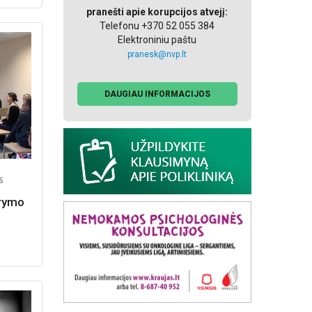
pranešti apie korupcijos atvejį:
Telefonu +370 52 055 384
Elektroniniu paštu
pranesk@nvp.lt
DAUGIAU INFORMACIJOS
5
arymo