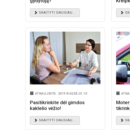
gydytoją?
Kreipk
SKAITYTI DAUGIAU...
SK
ATNAUJINTA: 2019 RUGSĖJO 10
ATNA
Pasitikrinkite dėl gimdos
Motery
kaklelio vėžio!
tikrink
SKAITYTI DAUGIAU...
SK