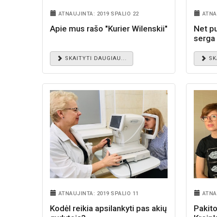
ATNAUJINTA: 2019 SPALIO 22
ATNA
Apie mus rašo "Kurier Wilenskii"
Net p
serga 
SKAITYTI DAUGIAU...
SK
ATNAUJINTA: 2019 SPALIO 11
ATNA
Kodėl reikia apsilankyti pas akių
Pakit