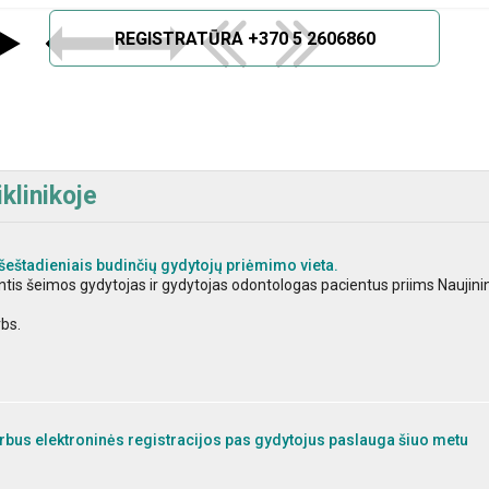
REGISTRATŪRA +370 5 2606860
klinikoje
šeštadieniais budinčių gydytojų priėmimo vieta.
dintis šeimos gydytojas ir gydytojas odontologas pacientus priims Naujini
rbs.
bus elektroninės registracijos pas gydytojus paslauga šiuo metu