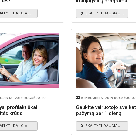
itės!
kraujagyslių programa
AITYTI DAUGIAU...
SKAITYTI DAUGIAU...
UJINTA: 2019 RUGSĖJO 10
ATNAUJINTA: 2019 RUGSĖJO 09
s, profilaktiškai
Gaukite vairuotojo sveika
itės krūtis!
pažymą per 1 dieną!
AITYTI DAUGIAU...
SKAITYTI DAUGIAU...