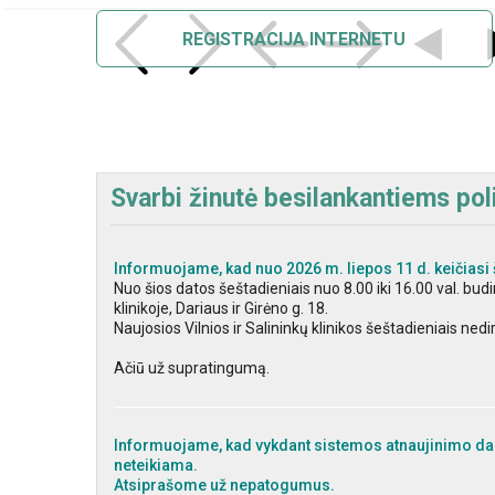
REGISTRACIJA INTERNETU
Svarbi žinutė besilankantiems poli
Informuojame, kad nuo 2026 m. liepos 11 d. keičiasi 
Nuo šios datos šeštadieniais nuo 8.00 iki 16.00 val. bu
klinikoje, Dariaus ir Girėno g. 18.
Naujosios Vilnios ir Salininkų klinikos šeštadieniais nedi
Ačiū už supratingumą.
Informuojame, kad vykdant sistemos atnaujinimo dar
neteikiama.
Atsiprašome už nepatogumus.